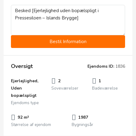
Bestil Information
Oversigt
Ejendoms ID:
1836
Ejerlejlighed,
2
1
Uden
Soveværelser
Badeværelse
bopælspligt
Ejendoms type
92 m²
1987
Størrelse af ejendom
Bygningsår