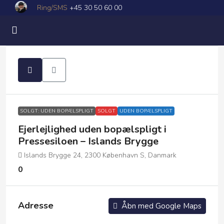
Ring/SMS
+45 30 50 60 00
SOLGT: UDEN BOPÆLSPLIGT
SOLGT
UDEN BOPÆLSPLIGT
Ejerlejlighed uden bopælspligt i
Pressesiloen – Islands Brygge
Islands Brygge 24, 2300 København S, Danmark
0
Adresse
Åbn med Google Maps