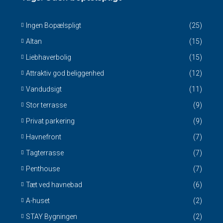
Ingen Bopælspligt
(25)
Altan
(15)
Liebhaverbolig
(15)
Attraktiv god beliggenhed
(12)
Vandudsigt
(11)
Stor terrasse
(9)
Privat parkering
(9)
Havnefront
(7)
Tagterrasse
(7)
Penthouse
(7)
Tæt ved havnebad
(6)
A-huset
(2)
STAY Bygningen
(2)