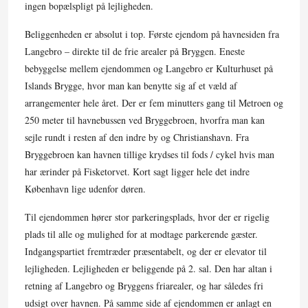
ingen bopælspligt på lejligheden.
Beliggenheden er absolut i top. Første ejendom på havnesiden fra
Langebro – direkte til de frie arealer på Bryggen. Eneste
bebyggelse mellem ejendommen og Langebro er Kulturhuset på
Islands Brygge, hvor man kan benytte sig af et væld af
arrangementer hele året. Der er fem minutters gang til Metroen og
250 meter til havnebussen ved Bryggebroen, hvorfra man kan
sejle rundt i resten af den indre by og Christianshavn. Fra
Bryggebroen kan havnen tillige krydses til fods / cykel hvis man
har ærinder på Fisketorvet. Kort sagt ligger hele det indre
København lige udenfor døren.
Til ejendommen hører stor parkeringsplads, hvor der er rigelig
plads til alle og mulighed for at modtage parkerende gæster.
Indgangspartiet fremtræder præsentabelt, og der er elevator til
lejligheden. Lejligheden er beliggende på 2. sal. Den har altan i
retning af Langebro og Bryggens friarealer, og har således fri
udsigt over havnen. På samme side af ejendommen er anlagt en