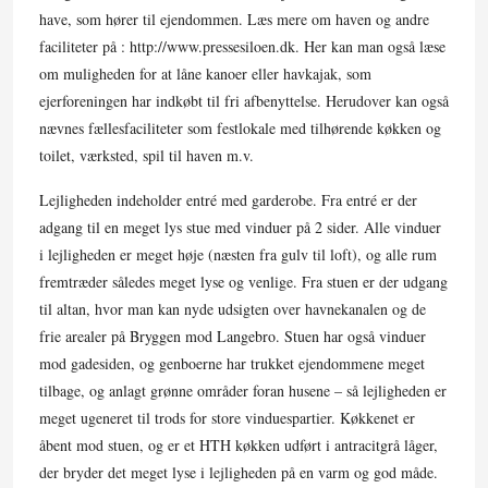
have, som hører til ejendommen. Læs mere om haven og andre
faciliteter på : http://www.pressesiloen.dk. Her kan man også læse
om muligheden for at låne kanoer eller havkajak, som
ejerforeningen har indkøbt til fri afbenyttelse. Herudover kan også
nævnes fællesfaciliteter som festlokale med tilhørende køkken og
toilet, værksted, spil til haven m.v.
Lejligheden indeholder entré med garderobe. Fra entré er der
adgang til en meget lys stue med vinduer på 2 sider. Alle vinduer
i lejligheden er meget høje (næsten fra gulv til loft), og alle rum
fremtræder således meget lyse og venlige. Fra stuen er der udgang
til altan, hvor man kan nyde udsigten over havnekanalen og de
frie arealer på Bryggen mod Langebro. Stuen har også vinduer
mod gadesiden, og genboerne har trukket ejendommene meget
tilbage, og anlagt grønne områder foran husene – så lejligheden er
meget ugeneret til trods for store vinduespartier. Køkkenet er
åbent mod stuen, og er et HTH køkken udført i antracitgrå låger,
der bryder det meget lyse i lejligheden på en varm og god måde.