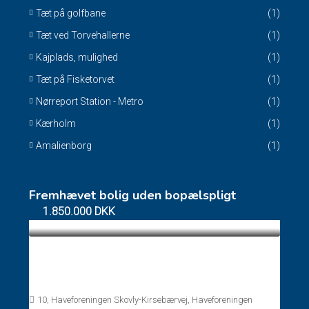
Tæt på golfbane
(1)
Tæt ved Torvehallerne
(1)
Kajplads, mulighed
(1)
Tæt på Fisketorvet
(1)
Nørreport Station - Metro
(1)
Kærholm
(1)
Amalienborg
(1)
Fremhævet bolig uden bopælspligt
1.850.000 DKK
Fritidshus uden bopælspligt Gl. Holte –
Vedbæk
10, Haveforeningen Skovly-Kirsebærvej, Haveforeningen