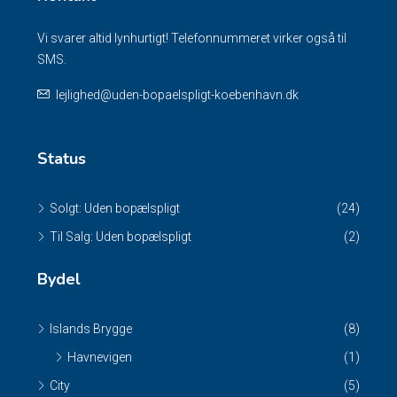
Vi svarer altid lynhurtigt! Telefonnummeret virker også til
SMS.
lejlighed@uden-bopaelspligt-koebenhavn.dk
Status
Solgt: Uden bopælspligt
(24)
Til Salg: Uden bopælspligt
(2)
Bydel
Islands Brygge
(8)
Havnevigen
(1)
City
(5)