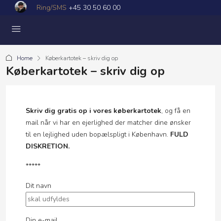
Ring/SMS
+45 30 50 60 00
Home
Køberkartotek – skriv dig op
Køberkartotek – skriv dig op
Skriv dig gratis op i vores køberkartotek
, og få en
mail når vi har en ejerlighed der matcher dine ønsker
til en lejlighed uden bopælspligt i København.
FULD
DISKRETION.
*****
Dit navn
Din e-mail