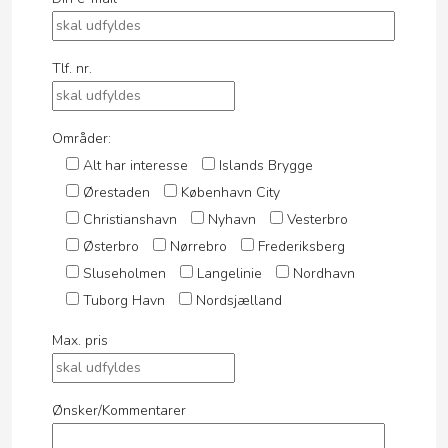
Tlf. nr.
Områder:
Alt har interesse
Islands Brygge
Ørestaden
København City
Christianshavn
Nyhavn
Vesterbro
Østerbro
Nørrebro
Frederiksberg
Sluseholmen
Langelinie
Nordhavn
Tuborg Havn
Nordsjælland
Max. pris
Ønsker/Kommentarer