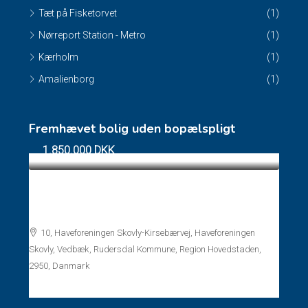
Tæt på Fisketorvet
(1)
Nørreport Station - Metro
(1)
Kærholm
(1)
Amalienborg
(1)
Fremhævet bolig uden bopælspligt
1.850.000 DKK
Fritidshus uden bopælspligt Gl. Holte –
Vedbæk
10, Haveforeningen Skovly-Kirsebærvej, Haveforeningen
Skovly, Vedbæk, Rudersdal Kommune, Region Hovedstaden,
2950, Danmark
Rum:
2
Bad:
1
45
m²