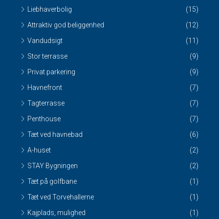
Liebhaverbolig
(15)
Attraktiv god beliggenhed
(12)
Vandudsigt
(11)
Stor terrasse
(9)
Privat parkering
(9)
Havnefront
(7)
Tagterrasse
(7)
Penthouse
(7)
Tæt ved havnebad
(6)
A-huset
(2)
STAY Bygningen
(2)
Tæt på golfbane
(1)
Tæt ved Torvehallerne
(1)
Kajplads, mulighed
(1)