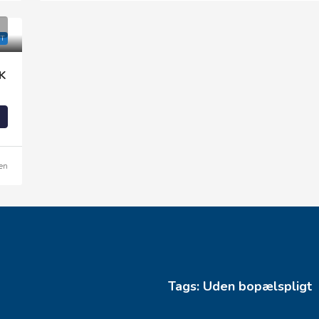
T
K
en
Tags: Uden bopælspligt