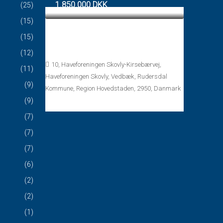
1.850.000 DKK
(25)
(15)
Fritidshus uden bopælspligt Gl.
(15)
Holte – Vedbæk
(12)
10, Haveforeningen Skovly-Kirsebærvej,
(11)
Haveforeningen Skovly, Vedbæk, Rudersdal
(9)
Kommune, Region Hovedstaden, 2950, Danmark
(9)
Rum:
2
Bad:
1
45
m²
(7)
(7)
(7)
(6)
(2)
(2)
(1)