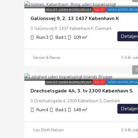
SOLGT: UDEN BOPÆLSPLIGT
SOLGT
UDEN BOPÆLSPLIG
Galionsvej 9, 2. 13 1437 København K
Galionsvej 9, 1437 København K, Danmark
Detaljer
Rum:
3
Bad:
1
109
m²
Geisler & Rønne
6 år sid
0
SOLGT: UDEN BOPÆLSPLIGT
SOLGT
UDEN BOPÆLSPLIG
Drechselsgade 4A, 3. tv 2300 København S
Drechselsgade 4, 2300 København S, Danmark
Detaljer
Rum:
4
Bad:
1
148
m²
Ivan Eltoft Nielsen
6 år sid