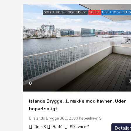
SOLGT: UDEN BOPÆLSPLIGT
SOLGT
UDEN BOPÆLSPLIG
0
Islands Brygge. 1. række mod havnen. Uden
bopælspligt
Islands Brygge 36C, 2300 København S
Rum:
3
Bad:
1
99 kvm
m²
Detaljer