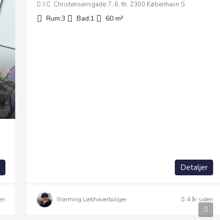
J.C. Christensensgade 7, 6. th. 2300 København S
Rum:
3
Bad:
1
60
m²
Detaljer
en
Warming Liebhaverboliger
4 år siden
0