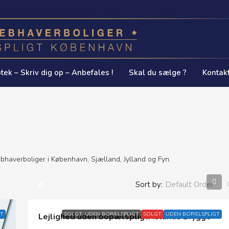
tek – Skriv dig op – Anbefales !
Skal du sælge ?
Kontak
ebhaverboliger i København, Sjælland, Jylland og Fyn.
Sort by:
Default Order
0
T
SOLGT: UDEN BOPÆLSPLIGT
SOLGT
UDEN BOPÆLSPLIGT
Lejlighed uden bopælspligt. Islands Brygge