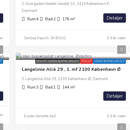
Overgaden Neden Vandet 1A, 1414 København K,
Danmark
Detaljer
Rum:
4
Bad:
2
176
m²
en
Siesbye Kapsch, SK BOLIG
6 år siden
0
T
SOLGT: UDEN BOPÆLSPLIGT
SOLGT
UDEN BOPÆLSPLIGT
Langelinie Allé 29 , 1. mf 2100 København Ø
Langelinie Allé 29, 2100 København Ø, Danmark
Rum:
3
Bad:
1
144
m²
Detaljer
en
Estate Gentofte ApS
6 år siden
0