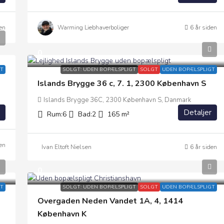
en
Warming Liebhaverboliger
6 år siden
0
T
SOLGT: UDEN BOPÆLSPLIGT
SOLGT
UDEN BOPÆLSPLIGT
Islands Brygge 36 c, 7. 1, 2300 København S
Islands Brygge 36C, 2300 København S, Danmark
Detaljer
Rum:
6
Bad:
2
165
m²
en
Ivan Eltoft Nielsen
6 år siden
0
T
SOLGT: UDEN BOPÆLSPLIGT
SOLGT
UDEN BOPÆLSPLIGT
Overgaden Neden Vandet 1A, 4, 1414
København K