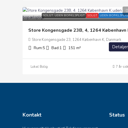
0
SOLGT: UDEN BOPÆLSPLIGT
SOLGT
UDEN BOPÆLSPLIG
Store Kongensgade 23B, 4, 1264 København 
Store Kongensgade 23, 1264 København K, Danmark
Detaljer
Rum:
5
Bad:
1
151
m²
Lokal Bolig
7 år sid
Kontakt
Status