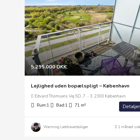
5.295.000 DKK
Lejlighed uden bopælspligt – København
Edvard Thomsens Vej 5D, 7. - 3, 2300 København
Rum:
1
Bad:
1
71
m²
Detaljer
Warming Liebhaverboliger
1 måned sid