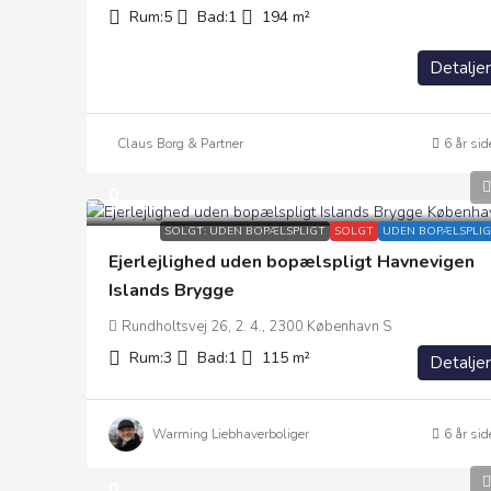
Rum:
5
Bad:
1
194
m²
Detaljer
Claus Borg & Partner
6 år sid
0
SOLGT: UDEN BOPÆLSPLIGT
SOLGT
UDEN BOPÆLSPLIG
Ejerlejlighed uden bopælspligt Havnevigen
Islands Brygge
Rundholtsvej 26, 2. 4., 2300 København S
Rum:
3
Bad:
1
115
m²
Detaljer
Warming Liebhaverboliger
6 år sid
0