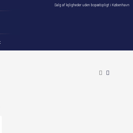
Salg af lejligheder uden bopælspligt i København
t