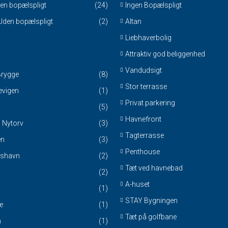
den bopælspligt
(24)
Ingen Bopælspligt
 Uden bopælspligt
(2)
Altan
Liebhaverbolig
Attraktiv god beliggenhed
Vandudsigt
Brygge
(8)
Stor terrasse
vigen
(1)
Privat parkering
(5)
Havnefront
 Nytorv
(3)
Tagterrasse
en
(3)
Penthouse
nshavn
(2)
Tæt ved havnebad
(2)
A-huset
(1)
STAY Bygningen
e
(1)
Tæt på golfbane
m
(1)