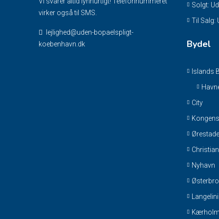
Vi svarer altid lynhurtigt! Telefonnummeret
Solgt: U
virker også til SMS.
Til Salg:
lejlighed@uden-bopaelspligt-
Bydel
koebenhavn.dk
Islands 
Havne
City
Kongens
Ørestad
Christia
Nyhavn
Østerbro
Langelini
Kærhol