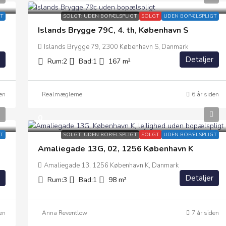
T
SOLGT: UDEN BOPÆLSPLIGT
SOLGT
UDEN BOPÆLSPLIGT
Islands Brygge 79C, 4. th, København S
Islands Brygge 79, 2300 København S, Danmark
Detaljer
Rum:
2
Bad:
1
167
m²
en
Realmæglerne
6 år siden
0
T
SOLGT: UDEN BOPÆLSPLIGT
SOLGT
UDEN BOPÆLSPLIGT
Amaliegade 13G, 02, 1256 København K
Amaliegade 13, 1256 København K, Danmark
Detaljer
Rum:
3
Bad:
1
98
m²
en
Anna Reventlow
7 år siden