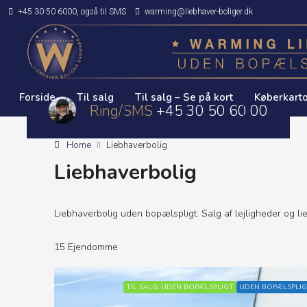
+45 30 50 6000, også til SMS
warming@liebhaver-boliger.dk
Forside
Til salg
Til salg – Se på kort
Køberkarto
Ring/SMS
+45 30 50 60 00
Home
Liebhaverbolig
Liebhaverbolig
Liebhaverbolig uden bopælspligt. Salg af lejligheder og li
15 Ejendomme
TIL SALG: UDEN BOPÆLSPLIGT
UDEN BOPÆLSPLIG