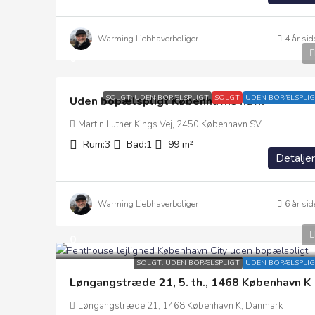
Warming Liebhaverboliger
4 år sid
0
SOLGT: UDEN BOPÆLSPLIGT
SOLGT
UDEN BOPÆLSPLIG
Uden bopælspligt Københavns havn
Martin Luther Kings Vej, 2450 København SV
Rum:
3
Bad:
1
99
m²
Detaljer
Warming Liebhaverboliger
6 år sid
0
SOLGT: UDEN BOPÆLSPLIGT
UDEN BOPÆLSPLIG
Løngangstræde 21, 5. th., 1468 København K
Løngangstræde 21, 1468 København K, Danmark