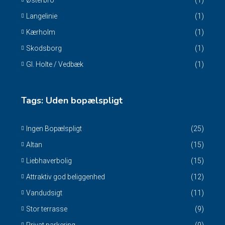
Østerbro
(1)
Langelinie
(1)
Kærholm
(1)
Skodsborg
(1)
Gl. Holte / Vedbæk
(1)
Tags: Uden bopælspligt
Ingen Bopælspligt
(25)
Altan
(15)
Liebhaverbolig
(15)
Attraktiv god beliggenhed
(12)
Vandudsigt
(11)
Stor terrasse
(9)