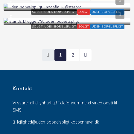
0
Rum:
2
Bad:
1
167
m²
SOLGT: UDEN BOPÆLSPLIGT
SOLGT
UDEN BOPÆLSPLIGT
0
SOLGT: UDEN BOPÆLSPLIGT
SOLGT
UDEN BOPÆLSPLIGT
1
2
Kontakt
Vi svarer altid lynhurtigt! Telefonnummeret virker også til
SMS.
lejlighed@uden-bopaelspligt-koebenhavn.dk