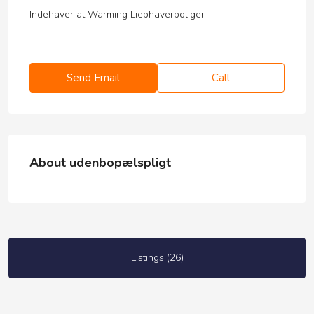
Indehaver at
Warming Liebhaverboliger
Send Email
Call
About udenbopælspligt
Listings (26)