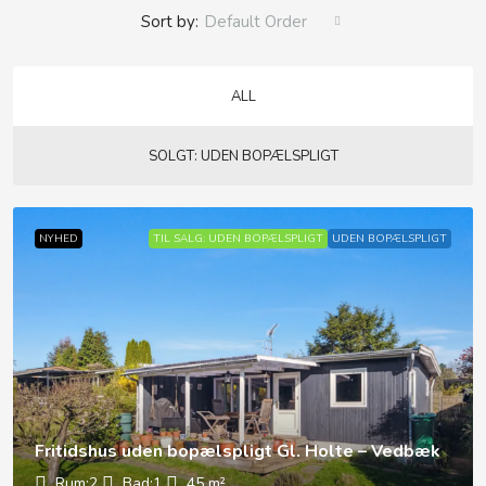
Sort by:
Default Order
ALL
SOLGT: UDEN BOPÆLSPLIGT
NYHED
TIL SALG: UDEN BOPÆLSPLIGT
UDEN BOPÆLSPLIGT
Fritidshus uden bopælspligt Gl. Holte – Vedbæk
Rum:
2
Bad:
1
45
m²