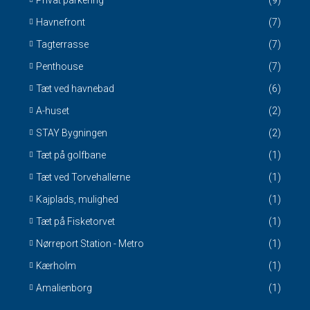
Privat parkering
(9)
Havnefront
(7)
Tagterrasse
(7)
Penthouse
(7)
Tæt ved havnebad
(6)
A-huset
(2)
STAY Bygningen
(2)
Tæt på golfbane
(1)
Tæt ved Torvehallerne
(1)
Kajplads, mulighed
(1)
Tæt på Fisketorvet
(1)
Nørreport Station - Metro
(1)
Kærholm
(1)
Amalienborg
(1)