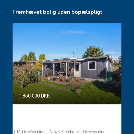
Fremhævet bolig uden bopælspligt
1.850.000 DKK
Fritidshus uden bopælspligt Gl. Holte –
Vedbæk
10, Haveforeningen Skovly-Kirsebærvej, Haveforeningen