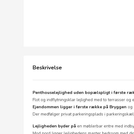
Beskrivelse
Penthouselejlighed uden bopælspligt i første ræk
Flot og indflytningsklar lejlighed med to terrasser og
Ejendommen ligger i første række på Bryggen
og s
Der medfølger privat parkeringsplads i parkeringskæl
Lejligheden byder på
en møblerbar entre med indby
Mod nord ligger lejlighedens master bedroom med di