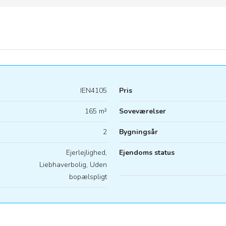
IEN4105
Pris
165 m²
Soveværelser
2
Bygningsår
Ejerlejlighed,
Ejendoms status
Liebhaverbolig, Uden
bopælspligt