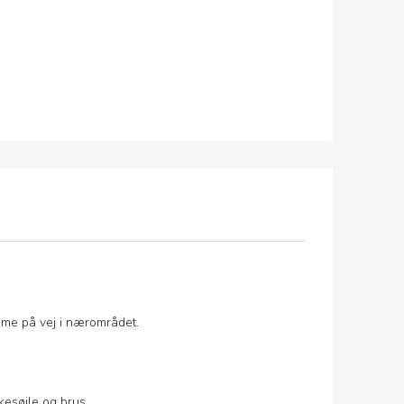
omme på vej i nærområdet.
esøjle og brus.