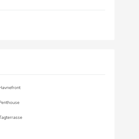
Havnefront
Penthouse
Tagterrasse