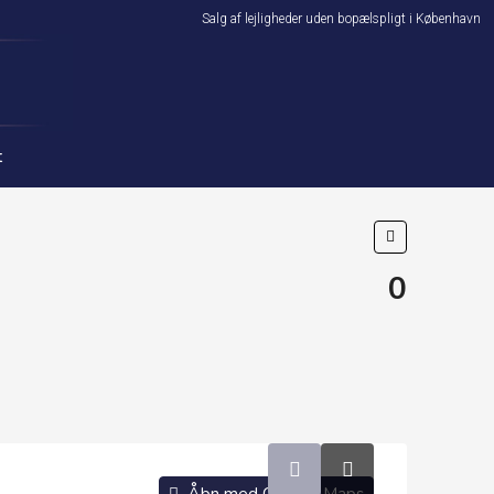
Salg af lejligheder uden bopælspligt i København
t
0