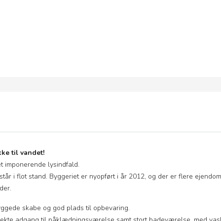
ke til vandet!
 et imponerende lysindfald.
tår i flot stand. Byggeriet er nyopført i år 2012, og der er flere ejend
der.
ggede skabe og god plads til opbevaring.
rekte adgang til påklædningsværelse samt stort badeværelse, med vask