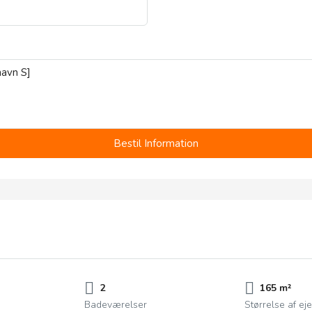
Bestil Information
2
165 m²
Badeværelser
Størrelse af e