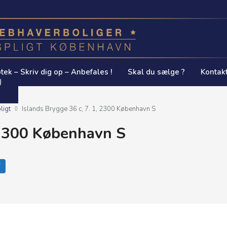
tek – Skriv dig op – Anbefales !
Skal du sælge ?
Kontak
0
ligt
Islands Brygge 36 c, 7. 1, 2300 København S
, 2300 København S
T