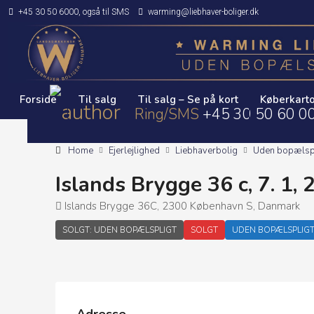
+45 30 50 6000, også til SMS
warming@liebhaver-boliger.dk
Forside
Til salg
Til salg – Se på kort
Køberkarto
Ring/SMS
+45 30 50 60 0
Home
Ejerlejlighed
Liebhaverbolig
Uden bopælsp
Islands Brygge 36 c, 7. 1
Islands Brygge 36C, 2300 København S, Danmark
SOLGT: UDEN BOPÆLSPLIGT
SOLGT
UDEN BOPÆLSPLIG
Adresse