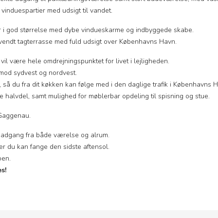
nduespartier med udsigt til vandet.
r i god størrelse med dybe vindueskarme og indbyggede skabe.
tvendt tagterrasse med fuld udsigt over Københavns Havn.
 vil være hele omdrejningspunktet for livet i lejligheden.
 mod sydvest og nordvest.
 så du fra dit køkken kan følge med i den daglige trafik i Københavns 
 halvdel, samt mulighed for møblerbar opdeling til spisning og stue.
 Gaggenau.
adgang fra både værelse og alrum.
r du kan fange den sidste aftensol.
oen.
s!