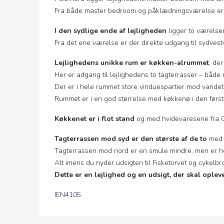
Fra både master bedroom og påklædningsværelse er vi
I den sydlige ende af lejligheden
ligger to værelse
Fra det ene værelse er der direkte udgang til sydves
Lejlighedens unikke rum er køkken-alrummet
, der
Her er adgang til lejlighedens to tagterrasser – både
Der er i hele rummet store vinduespartier mod vandet,
Rummet er i en god størrelse med køkkenø i den første
Køkkenet er i flot stand
og med hvidevareserie fra
Tagterrassen mod syd er den største af de to
med 
Tagterrassen mod nord er en smule mindre, men er he
Alt imens du nyder udsigten til Fisketorvet og cykelbr
Dette er en lejlighed og en udsigt, der skal opleve
IEN4105