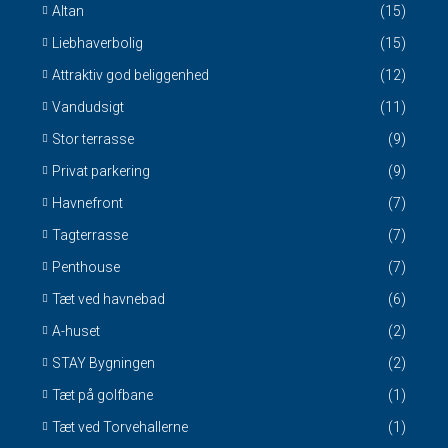
Altan
(15)
Liebhaverbolig
(15)
Attraktiv god beliggenhed
(12)
Vandudsigt
(11)
Stor terrasse
(9)
Privat parkering
(9)
Havnefront
(7)
Tagterrasse
(7)
Penthouse
(7)
Tæt ved havnebad
(6)
A-huset
(2)
STAY Bygningen
(2)
Tæt på golfbane
(1)
Tæt ved Torvehallerne
(1)