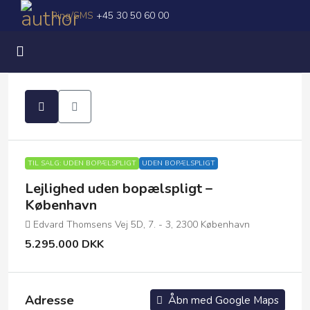
Ring/SMS
+45 30 50 60 00
TIL SALG: UDEN BOPÆLSPLIGT
UDEN BOPÆLSPLIGT
Lejlighed uden bopælspligt –
København
Edvard Thomsens Vej 5D, 7. - 3, 2300 København
5.295.000 DKK
Adresse
Åbn med Google Maps