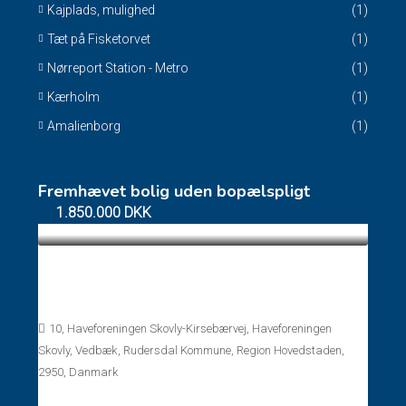
Kajplads, mulighed
(1)
Tæt på Fisketorvet
(1)
Nørreport Station - Metro
(1)
Kærholm
(1)
Amalienborg
(1)
Fremhævet bolig uden bopælspligt
1.850.000 DKK
Fritidshus uden bopælspligt Gl. Holte –
Vedbæk
10, Haveforeningen Skovly-Kirsebærvej, Haveforeningen
Skovly, Vedbæk, Rudersdal Kommune, Region Hovedstaden,
2950, Danmark
Rum:
2
Bad:
1
45
m²