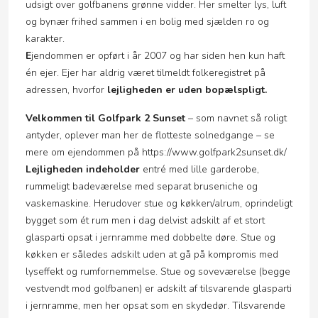
udsigt over golfbanens grønne vidder. Her smelter lys, luft
og bynær frihed sammen i en bolig med sjælden ro og
karakter.
E
jendommen er opført i år 2007 og har siden hen kun haft
én ejer. Ejer har aldrig været tilmeldt folkeregistret på
adressen, hvorfor
lejligheden er uden bopælspligt.
Velkommen til Golfpark 2 Sunset
– som navnet så roligt
antyder, oplever man her de flotteste solnedgange – se
mere om ejendommen på https://www.golfpark2sunset.dk/
Lejligheden indeholder
entré med lille garderobe,
rummeligt badeværelse med separat bruseniche og
vaskemaskine. Herudover stue og køkken/alrum, oprindeligt
bygget som ét rum men i dag delvist adskilt af et stort
glasparti opsat i jernramme med dobbelte døre. Stue og
køkken er således adskilt uden at gå på kompromis med
lyseffekt og rumfornemmelse. Stue og soveværelse (begge
vestvendt mod golfbanen) er adskilt af tilsvarende glasparti
i jernramme, men her opsat som en skydedør. Tilsvarende