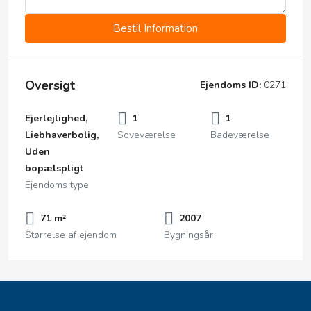
Bestil Information
Oversigt
Ejendoms ID:
0271
Ejerlejlighed,
1
1
Liebhaverbolig,
Soveværelse
Badeværelse
Uden
bopælspligt
Ejendoms type
71 m²
2007
Størrelse af ejendom
Bygningsår