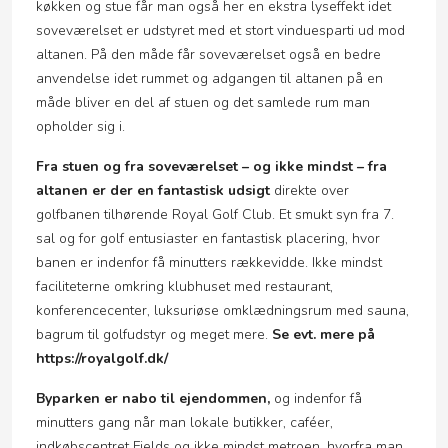
køkken og stue får man også her en ekstra lyseffekt idet
soveværelset er udstyret med et stort vinduesparti ud mod
altanen. På den måde får soveværelset også en bedre
anvendelse idet rummet og adgangen til altanen på en
måde bliver en del af stuen og det samlede rum man
opholder sig i.
Fra stuen og fra soveværelset – og ikke mindst – fra
altanen er der en fantastisk udsigt
direkte over
golfbanen tilhørende Royal Golf Club. Et smukt syn fra 7.
sal og for golf entusiaster en fantastisk placering, hvor
banen er indenfor få minutters rækkevidde. Ikke mindst
faciliteterne omkring klubhuset med restaurant,
konferencecenter, luksuriøse omklædningsrum med sauna,
bagrum til golfudstyr og meget mere.
Se evt. mere på
https://royalgolf.dk/
Byparken er nabo til ejendommen,
og indenfor få
minutters gang når man lokale butikker, caféer,
indkøbscentret Fields og ikke mindst metroen, hvorfra man